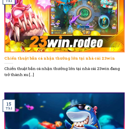
Th1
Chiến thuật bắn cá nhận thưởng lớn tại nhà cái 23win
Chiến thuật bắn cá nhận thưởng lớn tại nhà cái 23win đang
trở thành xu [...]
15
Th1