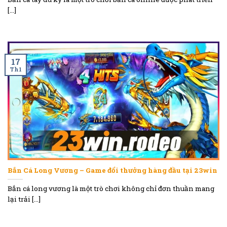
[...]
17
Th1
Bắn Cá Long Vương – Game đổi thưởng hàng đầu tại 23win
Bắn cá long vương là một trò chơi không chỉ đơn thuần mang
lại trải [...]