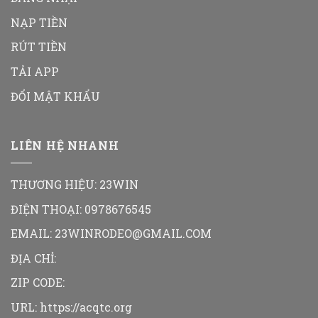
NẠP TIỀN
RÚT TIỀN
TẢI APP
ĐỔI MẬT KHẨU
LIÊN HỆ NHANH
THƯƠNG HIỆU: 23WIN
ĐIỆN THOẠI: 0978676545
EMAIL:
23WINRODEO@GMAIL.COM
ĐỊA CHỈ:
ZIP CODE:
URL:
https://acqtc.org