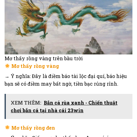
Mơ thấy rồng vàng trên bầu trời
Mơ thấy rồng vàng
→ Ý nghĩa: Đây là điềm báo tài lộc đại quí, báo hiệu
bạn sẽ có điềm may bất ngờ, tiền bạc rủng rỉnh.
XEM THÊM:
Bắn cá rùa xanh - Chiến thuật
chơi bắn cá tại nhà cái 23win
Mơ thấy rồng đen