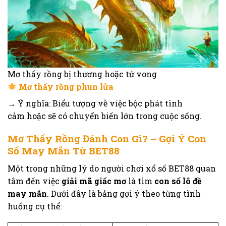
Mơ thấy rồng bị thương hoặc tử vong
Mơ thấy rồng phun lửa
→ Ý nghĩa: Biểu tượng về việc bộc phát tình
cảm hoặc sẽ có chuyển biến lớn trong cuộc sống.
Mơ Thấy Rồng Đánh Con Gì? – Gợi Ý Con
Số May Mắn Từ BET88
Một trong những lý do người chơi xổ số BET88 quan
tâm đến việc
giải mã giấc mơ
là tìm
con số lô đề
may mắn
. Dưới đây là bảng gợi ý theo từng tình
huống cụ thể: