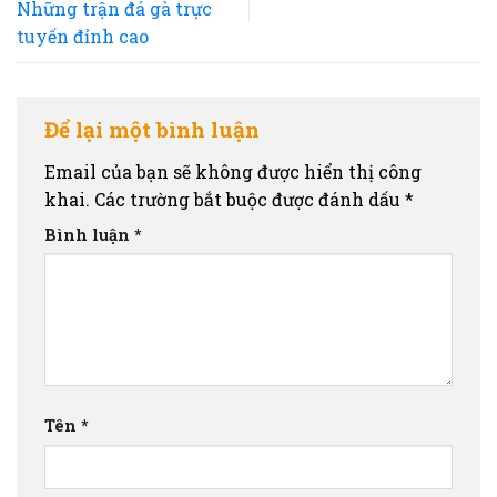
Những trận đá gà trực
tuyến đỉnh cao
Để lại một bình luận
Email của bạn sẽ không được hiển thị công
khai.
Các trường bắt buộc được đánh dấu
*
Bình luận
*
Tên
*