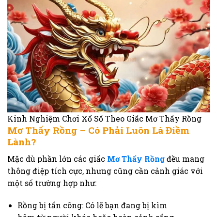
Kinh Nghiệm Chơi Xổ Số Theo Giấc Mơ Thấy Rồng
Mơ Thấy Rồng – Có Phải Luôn Là Điềm
Lành?
Mặc dù phần lớn các giấc
Mơ Thấy Rồng
đều mang
thông điệp tích cực, nhưng cũng cần cảnh giác với
một số trường hợp như:
Rồng bị tấn công: Có lẽ bạn đang bị kìm