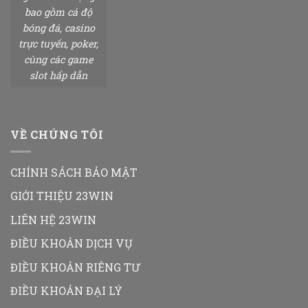
bao gồm cá độ
bóng đá, casino
trực tuyến, poker,
cùng các game
slot hấp dẫn
VỀ CHÚNG TÔI
CHÍNH SÁCH BẢO MẬT
GIỚI THIỆU 23WIN
LIÊN HỆ 23WIN
ĐIỀU KHOẢN DỊCH VỤ
ĐIỀU KHOẢN RIÊNG TƯ
ĐIỀU KHOẢN ĐẠI LÝ