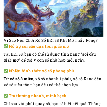
Vì Sao Nên Chơi Xổ Số BET88 Khi Mơ Thấy Rồng?
Hỗ trợ soi cầu dựa trên giấc mơ
Tại BET88, bạn có thể sử dụng tính năng
“soi cầu
giấc mơ”
để gợi ý con số phù hợp mỗi ngày.
Nhiều hình thức xổ số phong phú
Từ
xổ số 3 miền
, xổ số nhanh 1 phút, xổ số Keno đến
xổ số siêu tốc – bạn đều có thể chọn lựa.
Trả thưởng nhanh, minh bạch
Chỉ sau vài phút quay số, bạn sẽ biết kết quả. Thắng