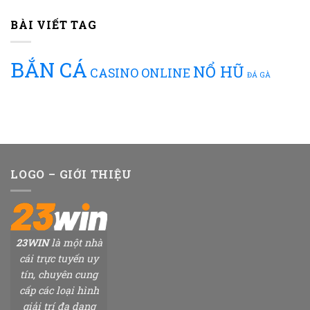
BÀI VIẾT TAG
BẮN CÁ
NỔ HŨ
CASINO ONLINE
ĐÁ GÀ
LOGO – GIỚI THIỆU
23WIN
là một nhà
cái trực tuyến uy
tín, chuyên cung
cấp các loại hình
giải trí đa dạng