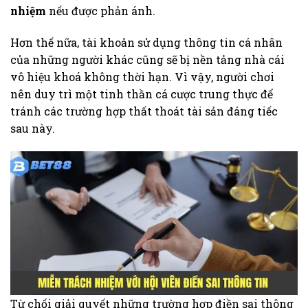
nhiệm
nếu được phản ánh.
Hơn thế nữa, tài khoản sử dụng thông tin cá nhân
của những người khác cũng sẽ bị nền tảng nhà cái
vô hiệu khoá không thời hạn. Vì vậy, người chơi
nên duy trì một tinh thần cá cược trung thực để
tránh các trường hợp thất thoát tài sản đáng tiếc
sau này.
Từ chối giải quyết những trường hợp điền sai thông