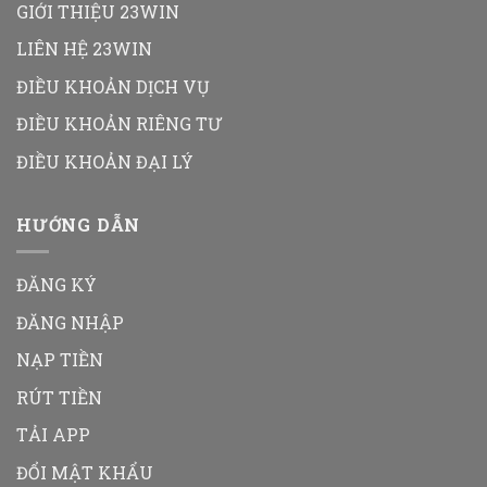
GIỚI THIỆU 23WIN
LIÊN HỆ 23WIN
ĐIỀU KHOẢN DỊCH VỤ
ĐIỀU KHOẢN RIÊNG TƯ
ĐIỀU KHOẢN ĐẠI LÝ
HƯỚNG DẪN
ĐĂNG KÝ
ĐĂNG NHẬP
NẠP TIỀN
RÚT TIỀN
TẢI APP
ĐỔI MẬT KHẨU