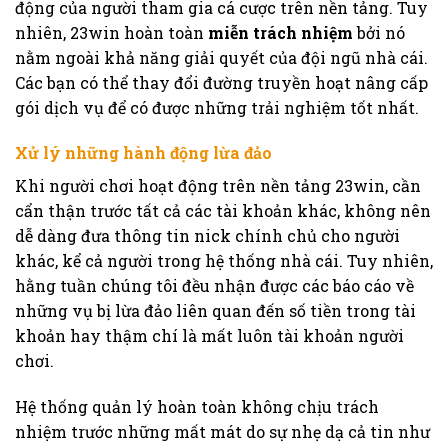
động của người tham gia cá cược trên nền tảng. Tuy
nhiên, 23win hoàn toàn
miễn trách nhiệm
bởi nó
nằm ngoài khả năng giải quyết của đội ngũ nhà cái.
Các bạn có thể thay đổi đường truyền hoạt nâng cấp
gói dịch vụ để có được những trải nghiệm tốt nhất.
Xử lý những hành động lừa đảo
Khi người chơi hoạt động trên nền tảng 23win, cần
cẩn thận trước tất cả các tài khoản khác, không nên
dễ dàng đưa thông tin nick chính chủ cho người
khác, kể cả người trong hệ thống nhà cái. Tuy nhiên,
hằng tuần chúng tôi đều nhận được các báo cáo về
những vụ bị lừa đảo liên quan đến số tiền trong tài
khoản hay thậm chí là mất luôn tài khoản người
chơi.
Hệ thống quản lý hoàn toàn không chịu trách
nhiệm trước những mất mát do sự nhẹ dạ cả tin như