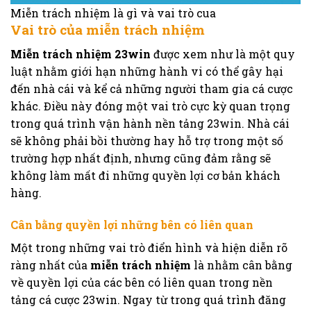
Miễn trách nhiệm là gì và vai trò cua
Vai trò của miễn trách nhiệm
Miễn trách nhiệm 23win
được xem như là một quy
luật nhằm giới hạn những hành vi có thể gây hại
đến nhà cái và kể cả những người tham gia cá cược
khác. Điều này đóng một vai trò cực kỳ quan trọng
trong quá trình vận hành nền tảng 23win. Nhà cái
sẽ không phải bồi thường hay hỗ trợ trong một số
trường hợp nhất định, nhưng cũng đảm rằng sẽ
không làm mất đi những quyền lợi cơ bản khách
hàng.
Cân bằng quyền lợi những bên có liên quan
Một trong những vai trò điển hình và hiện diễn rõ
ràng nhất của
miễn trách nhiệm
là nhằm cân bằng
về quyền lợi của các bên có liên quan trong nền
tảng cá cược 23win. Ngay từ trong quá trình đăng