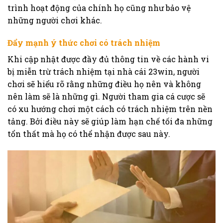
trình hoạt động của chính họ cũng như bảo vệ
những người chơi khác.
Đẩy mạnh ý thức chơi có trách nhiệm
Khi cập nhật được đầy đủ thông tin về các hành vi
bị miễn trừ trách nhiệm tại nhà cái 23win, người
chơi sẽ hiểu rõ rằng những điều họ nên và không
nên làm sẽ là những gì. Người tham gia cá cược sẽ
có xu hướng chơi một cách có trách nhiệm trên nền
tảng. Bởi điều này sẽ giúp làm hạn chế tối đa những
tổn thất mà họ có thể nhận được sau này.