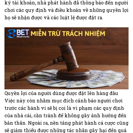
ký tài khoản, nhà phát hành đã thông báo đến người
chơi các quy định và điều khoản về những quyền lợi
họ sẽ nhận được và các luật lệ được đặt ra.
Quyền lợi của người dùng được đặt lên hàng đầu
Việc này còn nhằm mục đích cảnh báo người chơi
trước các hành vi sẽ bị coi là vi phạm các quy định
của nhà cái, cần tránh để không gây ảnh hưởng đến
bản thân. Ngoài ra, nền tảng phát hành cá cược cũng
sẽ giảm thiểu được những tác nhân gây hại đến quá